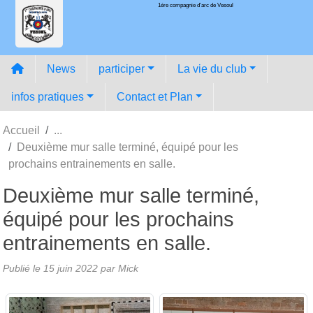
1ére compagnie d'arc de Vesoul
Panneau de gestion des cookies
News
participer
La vie du club
infos pratiques
Contact et Plan
Accueil
Deuxième mur salle terminé, équipé pour les
prochains entrainements en salle.
Deuxième mur salle terminé,
équipé pour les prochains
entrainements en salle.
Publié le
15 juin 2022
par
Mick